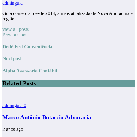
adminguia
Guia comercial desde 2014, a mais atualizada de Nova Andradina e
região.
view all posts
Previous post
Dedé Fest Conveniência
Next post
Alpha Assessoria Contábil
Related Posts
adminguia
0
Marco Antônio Botaccio Advocacia
2 anos ago