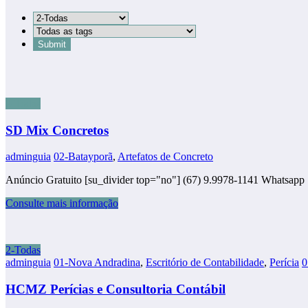
2-Todas
SD Mix Concretos
adminguia
02-Batayporã
,
Artefatos de Concreto
Anúncio Gratuito [su_divider top="no"] (67) 9.9978-1141 Whatsapp
Consulte mais informação
2-Todas
adminguia
01-Nova Andradina
,
Escritório de Contabilidade
,
Perícia
0
HCMZ Perícias e Consultoria Contábil