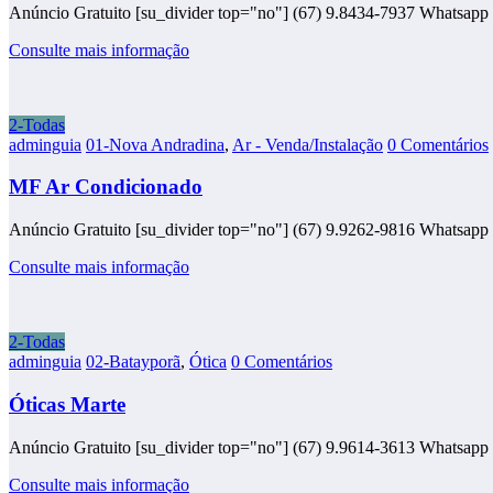
Anúncio Gratuito [su_divider top="no"] (67) 9.8434-7937 Whatsapp
Consulte mais informação
2-Todas
adminguia
01-Nova Andradina
,
Ar - Venda/Instalação
0 Comentários
MF Ar Condicionado
Anúncio Gratuito [su_divider top="no"] (67) 9.9262-9816 Whatsap
Consulte mais informação
2-Todas
adminguia
02-Batayporã
,
Ótica
0 Comentários
Óticas Marte
Anúncio Gratuito [su_divider top="no"] (67) 9.9614-3613 Whatsapp [
Consulte mais informação