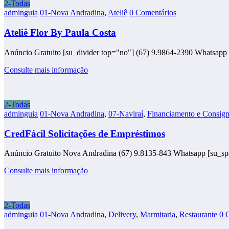
2-Todas
adminguia
01-Nova Andradina
,
Ateliê
0 Comentários
Ateliê Flor By Paula Costa
Anúncio Gratuito [su_divider top="no"] (67) 9.9864-2390 Whatsapp
Consulte mais informação
2-Todas
adminguia
01-Nova Andradina
,
07-Naviraí
,
Financiamento e Consig
CredFácil Solicitações de Empréstimos
Anúncio Gratuito Nova Andradina (67) 9.8135-843 Whatsapp [su_spa
Consulte mais informação
2-Todas
adminguia
01-Nova Andradina
,
Delivery
,
Marmitaria
,
Restaurante
0 