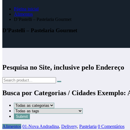
Página inicial
Alimentos
D’Pastelli – Pastelaria Gourmet
D’Pastelli – Pastelaria Gourmet
Pesquisa no Site, inclusive pelo Endereço
Busca por Categorias / Cidades Exemplo:
Alimentos
01-Nova Andradina
,
Delivery
,
Pastelaria
0 Comentários