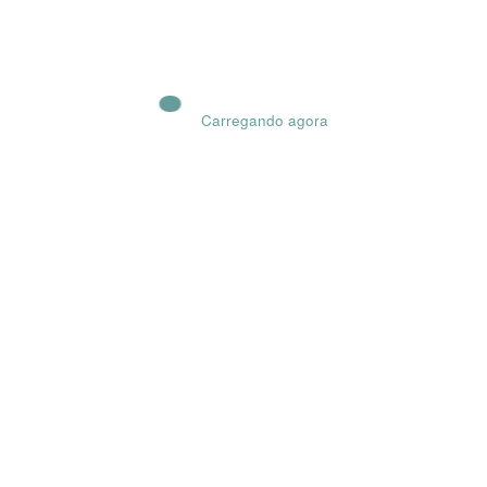
1 ano ago
Carregando agora
Adminguia
0
MF Ar Condicionado
1 ano ago
Pesquisa no Site, inclusive pelo Endereço