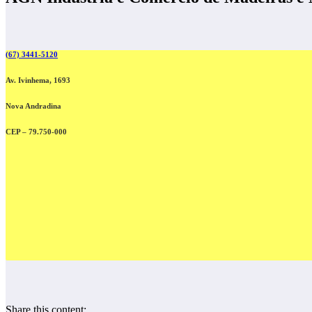
(67) 3441-5120
Av. Ivinhema, 1693
Nova Andradina
CEP – 79.750-000
Share this content: