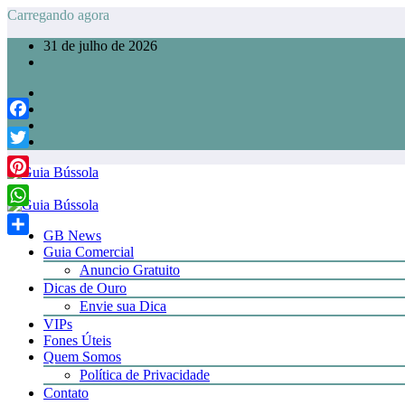
Pular
Carregando agora
para
31 de julho de 2026
o
conteúdo
Facebook
Twitter
Pinterest
WhatsApp
GB News
Share
Guia Comercial
Anuncio Gratuito
Dicas de Ouro
Envie sua Dica
VIPs
Fones Úteis
Quem Somos
Política de Privacidade
Contato