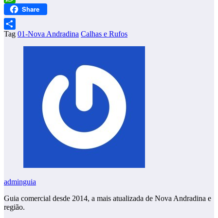
Share
WhatsApp
Tag
01-Nova Andradina
Calhas e Rufos
Share
adminguia
Guia comercial desde 2014, a mais atualizada de Nova Andradina e
região.