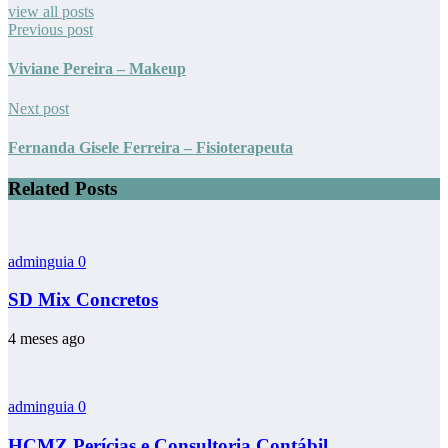
view all posts
Previous post
Viviane Pereira – Makeup
Next post
Fernanda Gisele Ferreira – Fisioterapeuta
Related Posts
adminguia
0
SD Mix Concretos
4 meses ago
adminguia
0
HCMZ Perícias e Consultoria Contábil