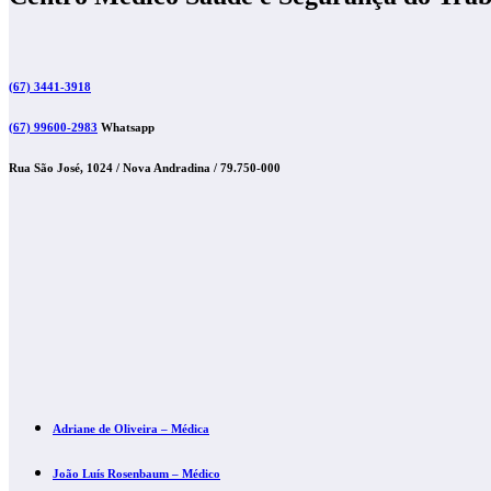
(67) 3441-3918
(67) 99600-2983
Whatsapp
Rua São José, 1024 / Nova Andradina / 79.750-000
Adriane de Oliveira – Médica
João Luís Rosenbaum – Médico