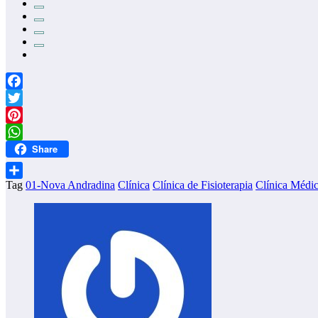
Facebook
Twitter
Pinterest
Share
WhatsApp
Tag
01-Nova Andradina
Clínica
Clínica de Fisioterapia
Clínica Médi
Share