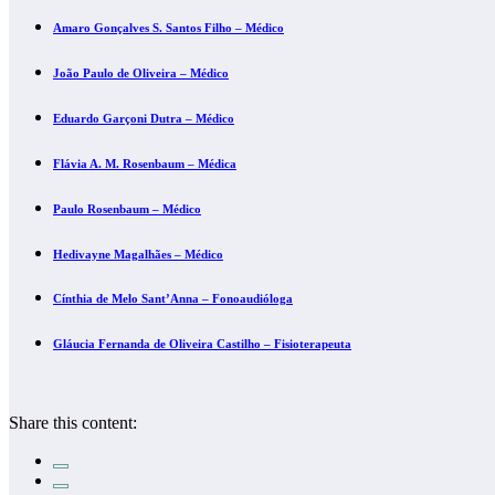
Amaro Gonçalves S. Santos Filho – Médico
João Paulo de Oliveira – Médico
Eduardo Garçoni Dutra – Médico
Flávia A. M. Rosenbaum – Médica
Paulo Rosenbaum – Médico
Hedivayne Magalhães – Médico
Cínthia de Melo Sant’Anna – Fonoaudióloga
Gláucia Fernanda de Oliveira Castilho – Fisioterapeuta
Share this content: