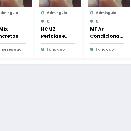
dminguia
Adminguia
Adminguia
0
0
Mix
HCMZ
MF Ar
ncretos
Perícias e
Condicionad
Consultoria
o
 meses ago
Contábil
1 ano ago
1 ano ago