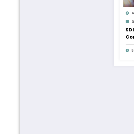
A
0
SD 
Co
5