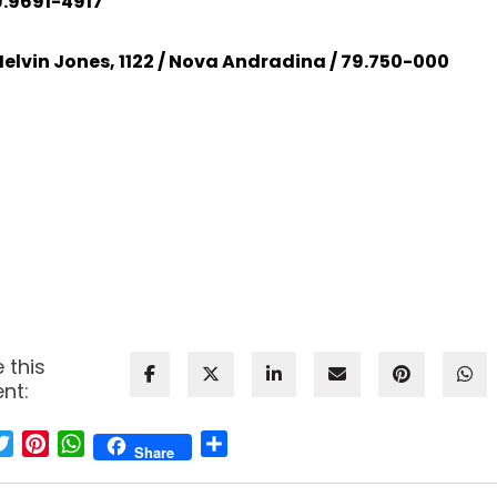
9.9691-4917
elvin Jones, 1122 / Nova Andradina / 79.750-000
 this
nt:
cebook
Twitter
Pinterest
WhatsApp
Share
Share