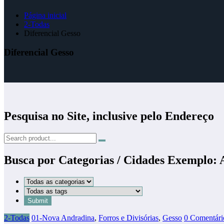
Página inicial
2-Todas
Diferencial Gesso
Diferencial Gesso
Pesquisa no Site, inclusive pelo Endereço
Busca por Categorias / Cidades Exemplo:
2-Todas
01-Nova Andradina
,
Forros e Divisórias
,
Gesso
0 Comentári