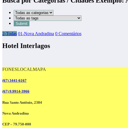
Busca por Categorias / Cidades Exemplo:
2-Todas
01-Nova Andradina
0 Comentários
Hotel Interlagos
FONES
LOCAL
MAPA
(67) 3441-6167
(67) 9.9914-3966
Rua Santo Antônio, 2384
Nova Andradina
CEP – 79.750-000