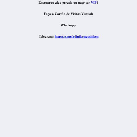
Encontrou algo errado ou quer ser
VIP
?
Faço o Cartão de Visitas Virtual:
Whatsapp:
Telegram:
https://t.me/adinilsongushiken