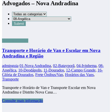
Advogados – Nova Andradina
3-Dicas de Ouro
Transporte e Horário de Van e Escolar em Nova
Andradina e Região
adminguia
01-Nova Andradina
,
02-Batayporã
,
04-Ivinhema
,
08-
Angélica
,
10-Deodápolis
,
11-Dourados
,
12-Campo Grande
,
16-
Glória de Dourados
,
Frete Ônibus/Van
,
Horários das Vans
,
Transporte
Transporte e Horário de Van e Transporte Escolar em Nova
Andradina e Distrito Nova Casa…
Consulte mais informação