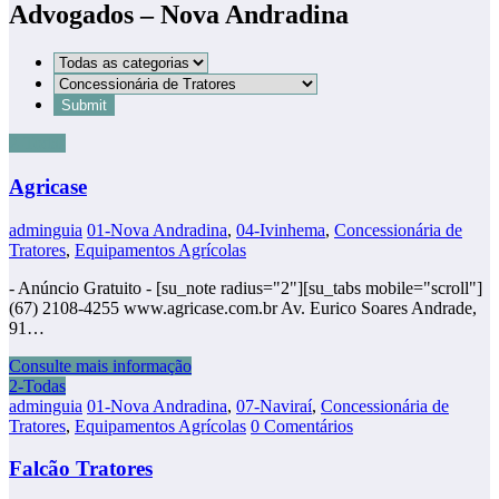
Advogados – Nova Andradina
2-Todas
Agricase
adminguia
01-Nova Andradina
,
04-Ivinhema
,
Concessionária de
Tratores
,
Equipamentos Agrícolas
- Anúncio Gratuito - [su_note radius="2"][su_tabs mobile="scroll"]
(67) 2108-4255 www.agricase.com.br Av. Eurico Soares Andrade,
91…
Consulte mais informação
2-Todas
adminguia
01-Nova Andradina
,
07-Naviraí
,
Concessionária de
Tratores
,
Equipamentos Agrícolas
0 Comentários
Falcão Tratores