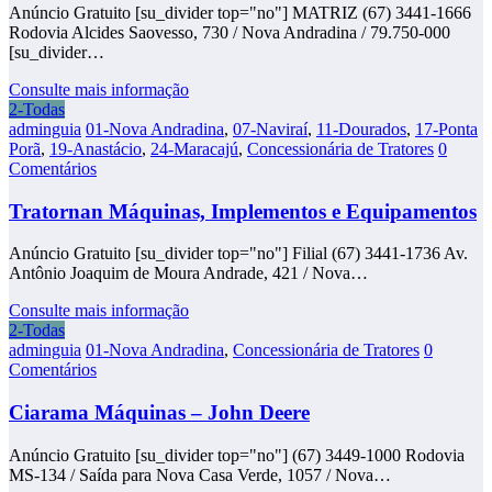
Anúncio Gratuito [su_divider top="no"] MATRIZ (67) 3441-1666
Rodovia Alcides Saovesso, 730 / Nova Andradina / 79.750-000
[su_divider…
Consulte mais informação
2-Todas
adminguia
01-Nova Andradina
,
07-Naviraí
,
11-Dourados
,
17-Ponta
Porã
,
19-Anastácio
,
24-Maracajú
,
Concessionária de Tratores
0
Comentários
Tratornan Máquinas, Implementos e Equipamentos
Anúncio Gratuito [su_divider top="no"] Filial (67) 3441-1736 Av.
Antônio Joaquim de Moura Andrade, 421 / Nova…
Consulte mais informação
2-Todas
adminguia
01-Nova Andradina
,
Concessionária de Tratores
0
Comentários
Ciarama Máquinas – John Deere
Anúncio Gratuito [su_divider top="no"] (67) 3449-1000 Rodovia
MS-134 / Saída para Nova Casa Verde, 1057 / Nova…