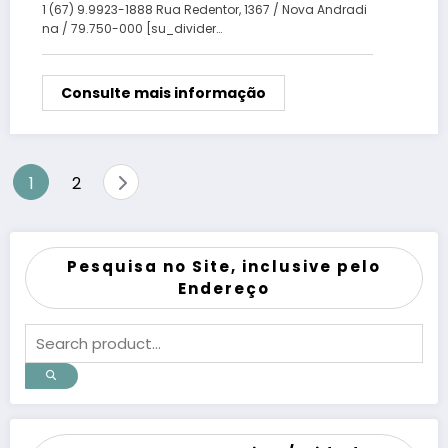
1 (67) 9.9923-1888 Rua Redentor, 1367 / Nova Andradi
na / 79.750-000 [su_divider…
Consulte mais informação
Paginação
1
2
de
posts
Pesquisa no Site, inclusive pelo
Endereço