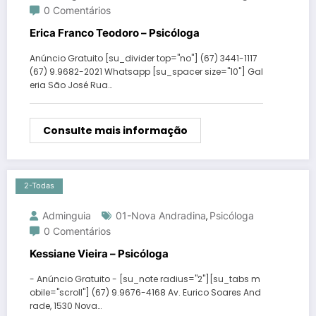
0 Comentários
Erica Franco Teodoro – Psicóloga
Anúncio Gratuito [su_divider top="no"] (67) 3441-1117
(67) 9.9682-2021 Whatsapp [su_spacer size="10"] Gal
eria São José Rua…
Consulte mais informação
2-Todas
Adminguia
01-Nova Andradina
Psicóloga
,
0 Comentários
Kessiane Vieira – Psicóloga
- Anúncio Gratuito - [su_note radius="2"][su_tabs m
obile="scroll"] (67) 9.9676-4168 Av. Eurico Soares And
rade, 1530 Nova…