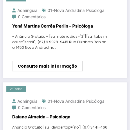
Adminguia
01-Nova Andradina
Psicóloga
,
0 Comentários
Yoná Martins Corrêa Perlin – Psicóloga
- Anúncio Gratuito - [su_note radius="2"][su_tabs m
obile="scroll"] (67) 9.9978-9415 Rua Elizabeth Robian
o, 1450 Nova Andradina…
Consulte mais informação
2-Todas
Adminguia
01-Nova Andradina
Psicóloga
,
0 Comentários
Daiane Almeida – Psicóloga
Anúncio Gratuito [su_divider top="no"] (67) 3441-466