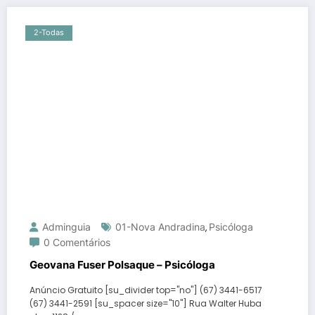
2-Todas
Adminguia
01-Nova Andradina
Psicóloga
,
0 Comentários
Geovana Fuser Polsaque – Psicóloga
Anúncio Gratuito [su_divider top="no"] (67) 3441-6517
(67) 3441-2591 [su_spacer size="10"] Rua Walter Huba