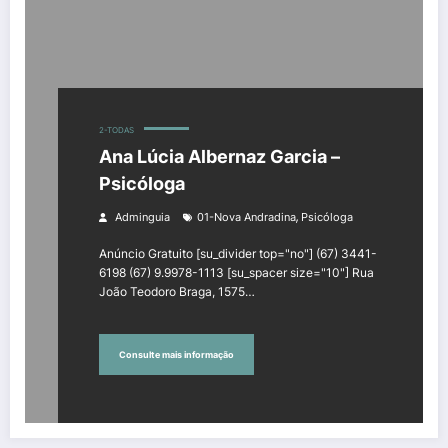
2-TODAS
Ana Lúcia Albernaz Garcia –
Psicóloga
,
Adminguia
01-Nova Andradina
Psicóloga
Anúncio Gratuito [su_divider top="no"] (67) 3441-
6198 (67) 9.9978-1113 [su_spacer size="10"] Rua
João Teodoro Braga, 1575…
Consulte mais informação