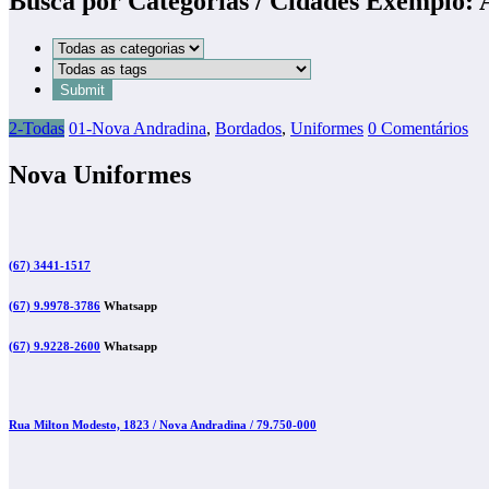
Busca por Categorias / Cidades Exemplo:
2-Todas
01-Nova Andradina
,
Bordados
,
Uniformes
0 Comentários
Nova Uniformes
(67) 3441-1517
(67) 9.9978-3786
Whatsapp
(67) 9.9228-2600
Whatsapp
Rua Milton Modesto, 1823 / Nova Andradina / 79.750-000