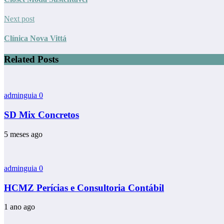
Next post
Clínica Nova Vittá
Related Posts
adminguia
0
SD Mix Concretos
5 meses ago
adminguia
0
HCMZ Perícias e Consultoria Contábil
1 ano ago