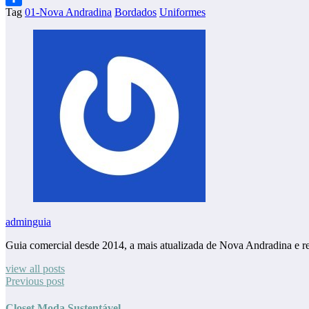
Tag
01-Nova Andradina
Bordados
Uniformes
Share
adminguia
Guia comercial desde 2014, a mais atualizada de Nova Andradina e r
view all posts
Previous post
Closet Moda Sustentável