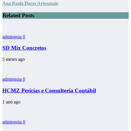
Ana Paula Doces Artesanais
Related Posts
adminguia
0
SD Mix Concretos
5 meses ago
adminguia
0
HCMZ Perícias e Consultoria Contábil
1 ano ago
adminguia
0