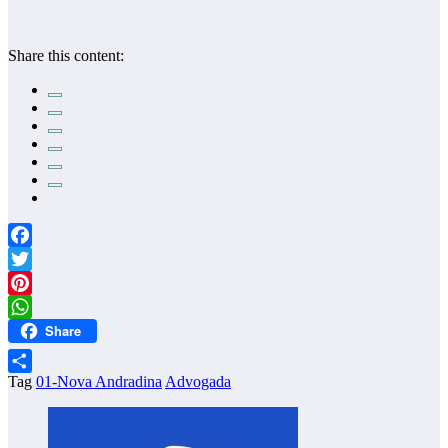
Share this content:
Facebook
Twitter
Pinterest
Share
WhatsApp
Tag
01-Nova Andradina
Advogada
Share