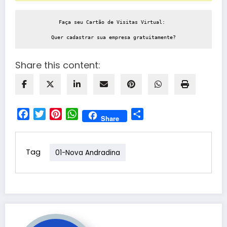
Faça seu Cartão de Visitas Virtual: 

Quer cadastrar sua empresa gratuitamente?
Share this content:
Facebook
Twitter
Pinterest
WhatsApp
Share
Share
Tag
01-Nova Andradina