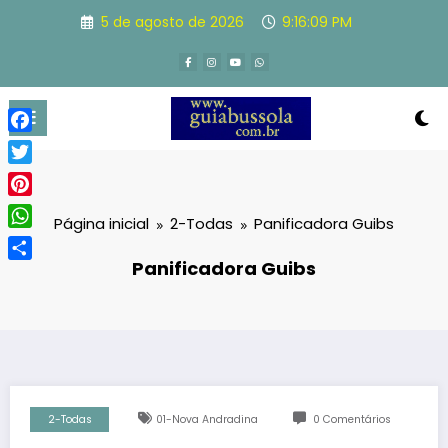
Pular
5 de agosto de 2026
9:16:10 PM
para
o
conteúdo
Facebook
Twitter
Pinterest
Página inicial
2-Todas
Panificadora Guibs
WhatsApp
Panificadora Guibs
Share
2-Todas
01-Nova Andradina
0 Comentários