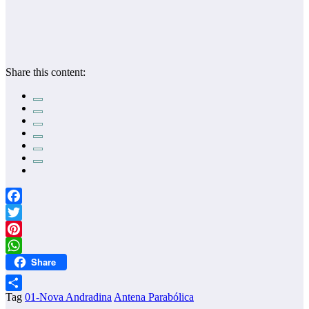
Share this content:
Facebook
Twitter
Pinterest
Share
WhatsApp
Tag
01-Nova Andradina
Antena Parabólica
Share