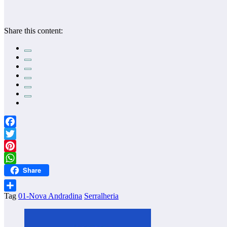
Share this content:
Facebook
Twitter
Pinterest
Share
WhatsApp
Tag
01-Nova Andradina
Serralheria
Share