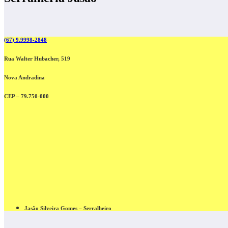
(67) 9.9998-2848
Rua Walter Hubacher, 519
Nova Andradina
CEP – 79.750-000
Jasão Silveira Gomes – Serralheiro