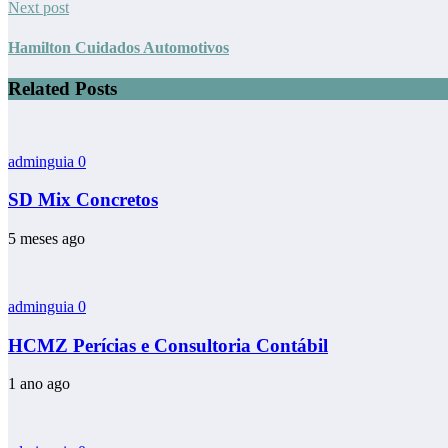
Next post
Hamilton Cuidados Automotivos
Related Posts
adminguia
0
SD Mix Concretos
5 meses ago
adminguia
0
HCMZ Perícias e Consultoria Contábil
1 ano ago