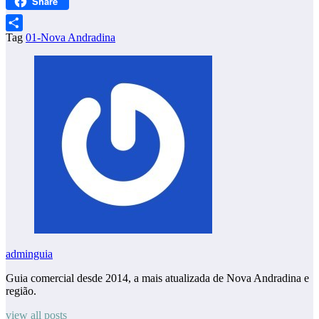
Share
WhatsApp
Tag
01-Nova Andradina
Share
adminguia
Guia comercial desde 2014, a mais atualizada de Nova Andradina e
região.
view all posts