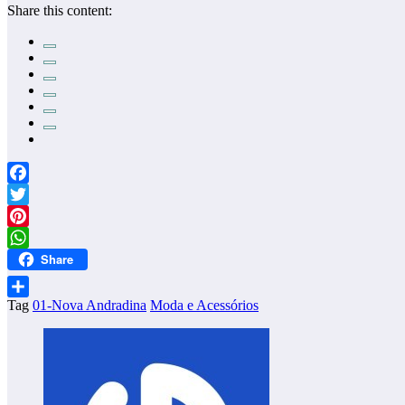
Share this content:
Facebook
Twitter
Pinterest
Share
WhatsApp
Tag
01-Nova Andradina
Moda e Acessórios
Share