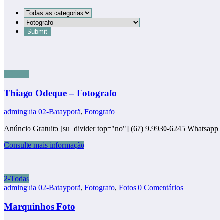
2-Todas
Thiago Odeque – Fotografo
adminguia
02-Batayporã
,
Fotografo
Anúncio Gratuito [su_divider top="no"] (67) 9.9930-6245 Whatsapp
Consulte mais informação
2-Todas
adminguia
02-Batayporã
,
Fotografo
,
Fotos
0 Comentários
Marquinhos Foto