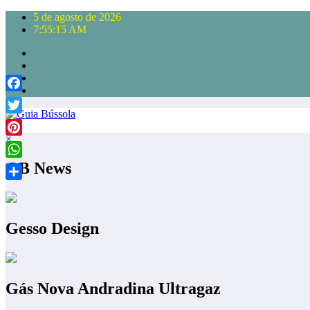
Pular
5 de agosto de 2026
para
7:55:16 AM
o
conteúdo
Facebook
Twitter
×
Pinterest
GB News
WhatsApp
Share
Gesso Design
Gás Nova Andradina Ultragaz