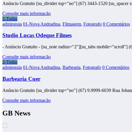
Anúncio Gratuito [su_divider top="no"] (67) 3443-1520 [su_spacer si
Consulte mais informação
2-Todas
adminguia
01-Nova Andradina
,
Filmagem
,
Fotografo
0 Comentários
Studio Lucas Odeque Filmes
- Anúncio Gratuito - [su_note radius="2"][su_tabs mobile="scroll"
Consulte mais informação
2-Todas
adminguia
01-Nova Andradina
,
Barbearia
,
Fotografo
0 Comentários
Barbearia Cuer
Anúncio Gratuito [su_divider top="no"] (67) 9.9999-6039 Rua Johan
Consulte mais informação
GB News