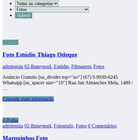
2-Todas
Foto Estúdio Thiago Odeque
adminguia
02-Batayporã
,
Estúdio
,
Filmagem
,
Fotos
Anúncio Gratuito [su_divider top="no"] (67) 9.9930-6245
Whatsapp [su_spacer size="10"] Rua Jair Abranches Mela, 1489 /
…
Consulte mais informação
2-Todas
adminguia
02-Batayporã
,
Fotografo
,
Fotos
0 Comentários
Marquinhos Foto