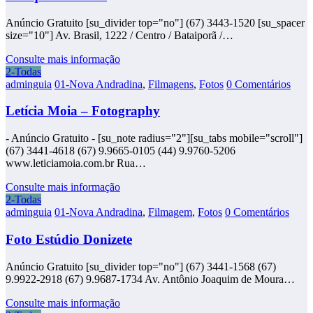
Anúncio Gratuito [su_divider top="no"] (67) 3443-1520 [su_spacer
size="10"] Av. Brasil, 1222 / Centro / Bataiporã /…
Consulte mais informação
2-Todas
adminguia
01-Nova Andradina
,
Filmagens
,
Fotos
0 Comentários
Letícia Moia – Fotography
- Anúncio Gratuito - [su_note radius="2"][su_tabs mobile="scroll"]
(67) 3441-4618 (67) 9.9665-0105 (44) 9.9760-5206
www.leticiamoia.com.br Rua…
Consulte mais informação
2-Todas
adminguia
01-Nova Andradina
,
Filmagem
,
Fotos
0 Comentários
Foto Estúdio Donizete
Anúncio Gratuito [su_divider top="no"] (67) 3441-1568 (67)
9.9922-2918 (67) 9.9687-1734 Av. Antônio Joaquim de Moura…
Consulte mais informação